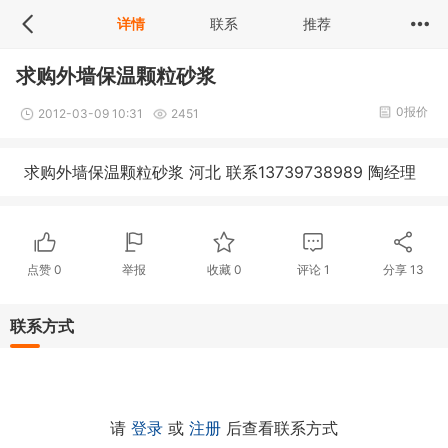
详情
联系
推荐
求购外墙保温颗粒砂浆
0报价
2012-03-09 10:31
2451
求购外墙保温颗粒砂浆 河北 联系13739738989 陶经理
点赞
0
举报
收藏
0
评论
1
分享
13
联系方式
请
登录
或
注册
后查看联系方式