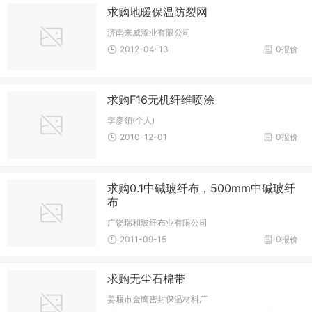
求购地暖保温防裂网
济南来威漆业有限公司
2012-04-13
0报价
求购F16无机纤维喷涂
李彦领(个人)
2010-12-01
0报价
求购0.1中碱玻纤布，500mm中碱玻纤
布
广饶瑞和玻纤布业有限公司
2011-09-15
0报价
求购无尘石棉带
姜堰市金鹰密封保温材料厂