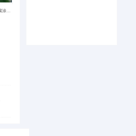
3301玻璃鳞片防腐涂料厂家报价电话
棉