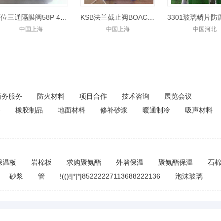
两位三通隔膜阀58P 4*3 4*4 PRESSURE RANGE
KSB法兰截止阀BOACHEM ZXAB
中国上海
中国上海
中国河北
商务服务
防火材料
项目合作
技术咨询
展览会议
备
橡胶制品
地面材料
修补砂浆
暖通制冷
吸声材料
保温板
岩棉板
求购聚氨酯
外墙保温
聚氨酯保温
石
砂浆
管
!(()!|*|*|85222227113688222136
泡沫玻璃