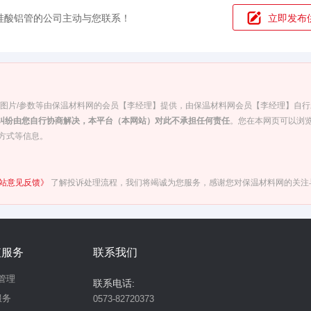
硅酸铝管的公司主动与您联系！
立即发布
/图片/参数等由保温材料网的会员【李经理】提供，由保温材料网会员【李经理】自行
纠纷由您自行协商解决，本平台（本网站）对此不承担任何责任
。您在本网页可以浏览
方式等信息。
站意见反馈》
了解投诉处理流程，我们将竭诚为您服务，感谢您对保温材料网的关注
值服务
联系我们
管理
联系电话:
服务
0573-82720373