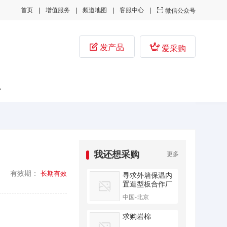
首页
增值服务
频道地图
客服中心

微信公众号


发产品
爱采购
子
我还想采购
更多
有效期：
长期有效
寻求外墙保温内
置造型板合作厂
家
中国-北京
求购岩棉