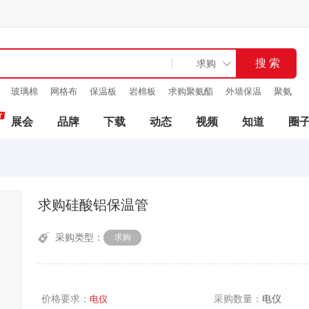
玻璃棉
网格布
保温板
岩棉板
求购聚氨酯
外墙保温
聚氨
材料
展会
品牌
下载
动态
视频
知道
圈
求购硅酸铝保温管
采购类型：
求购
价格要求：
采购数量：
电仪
电仪