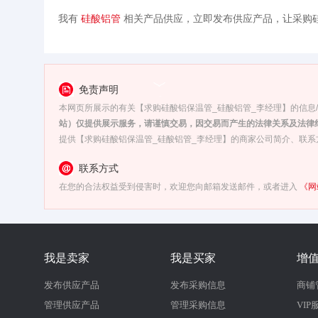
我有
硅酸铝管
相关产品供应，立即发布供应产品，让采购
免责声明
本网页所展示的有关【求购硅酸铝保温管_硅酸铝管_李经理】的信息
站）仅提供展示服务，请谨慎交易，因交易而产生的法律关系及法律
提供【求购硅酸铝保温管_硅酸铝管_李经理】的商家公司简介、联系
联系方式
在您的合法权益受到侵害时，欢迎您向邮箱发送邮件，或者进入
《网
我是卖家
我是买家
增
发布供应产品
发布采购信息
商铺
管理供应产品
管理采购信息
VIP