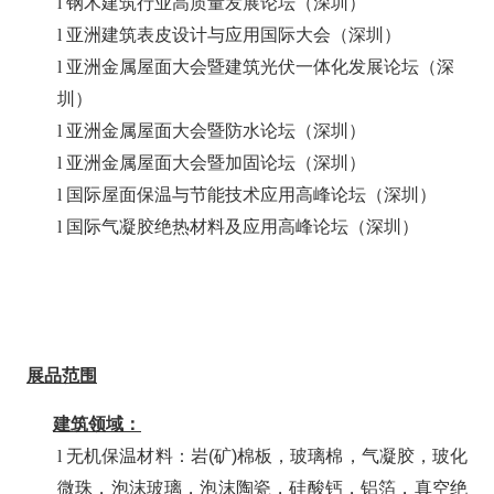
l
钢木建筑行业高质量发展论坛（深圳）
l
亚洲建筑表皮设计与应用国际大会（深圳）
l
亚洲金属屋面大会暨
建筑光伏一体化发展论坛
（深
圳）
l
亚洲金属屋面大会暨防水
论坛（深圳）
l
亚洲金属屋面大会暨加固
论坛（深圳）
l
国际
屋面
保温
与节能
技术应用高峰论坛
（
深圳）
l
国际气凝胶绝热材料及应用高峰论坛
（
深圳）
展品范围
建筑领域：
l
无机保温材料：岩
(
矿
)
棉板，玻璃棉，气凝胶，玻化
微珠，
泡沫玻璃，泡沫陶瓷，
硅酸钙
，
铝箔，真空绝