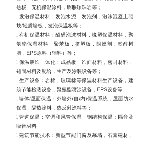
热板，
无机保温涂料，膨胀珍
珠岩
等
；
l
发泡保温材料：发泡水泥
，发泡剂，泡沫混凝土砌
块
/
轻质墙板，发泡保温板等；
l
有机保温材料：酚醛泡沫材料，
橡塑保温材料，
聚
氨酯保温材料，
聚苯板，挤塑板
，阻燃剂
，酚醛树
脂，
EPS
原料
（辅料）
等
；
l
保温装饰一体化：
成品板，
饰面材料，密封材料，
锚固材料及配给，生产及涂装设备
等；
l
生产设备：
岩棉，玻璃棉等
保温材料生产设备，建
筑节能检测设备，聚氨酯喷涂设备，
EPS
设备
等
；
l
墙体
/
屋面保温：外
墙外
(
自
/
内
)
保温系统，屋面防水
保温，隔热涂料，热反射涂料等；
l
管道保温；空调和风管保温；钢结构保温；隔音及
吸音材料；
l
建筑节能技术：
新型节能门窗及幕墙，石膏建材，