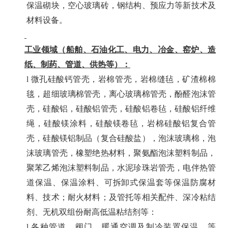
保温砌块，空心玻璃砖，钢结构、预应力等新技术及
材料设备。
工业领域（
船舶
、石油化工、电力、冶金、窑炉、造
纸、制药、管道、供热等）
：
l
微孔硅酸钙管壳，岩棉管壳，岩棉缝毡，矿渣棉棉
毯，超细玻璃棉管壳，离心玻璃棉管壳，酚醛泡沫管
壳，硅酸铝，硅酸铝管壳，硅酸铝卷毡，硅酸铝纤维
绳，硅酸镁涂料，硅酸镁卷毡，岩棉硅酸铝复合管
壳，硅酸镁铝制品（复合硅酸盐），泡沫玻璃棉，泡
沫玻璃管壳，橡塑绝热材料，聚氨酯泡沫塑料制品，
聚苯乙烯泡沫塑料制品，水泥珍珠岩管壳，电伴热管
道保温、保温涂料、可拆卸式保温套等保温防腐材
料、技术；
耐火材料；
及管托等相关配件、深冷粘结
剂、无机双组份耐高低温粘结剂等：
l
各种管道、阀门、暖通空调及制冷装置保温
，等