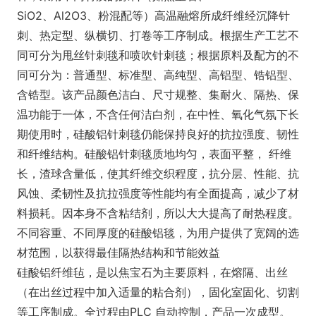
SiO2、Al2O3、粉混配等）高温融熔所成纤维经沉降针
刺、热定型、纵横切、打卷等工序制成。根据生产工艺不
同可分为甩丝针刺毯和喷吹针刺毯；根据原料及配方的不
同可分为：普通型、标准型、高纯型、高铝型、锆铝型、
含锆型。该产品颜色洁白、尺寸规整、集耐火、隔热、保
温功能于一体，不含任何洁白剂，在中性、氧化气氛下长
期使用时，硅酸铝针刺毯仍能保持良好的抗拉强度、韧性
和纤维结构。硅酸铝针刺毯质地均匀，表面平整， 纤维
长，渣球含量低，使其纤维交织程度，抗分层、性能、抗
风蚀、柔韧性及抗拉强度等性能均有全面提高，减少了材
料损耗。因本身不含粘结剂，所以大大提高了耐热程度。
不同容重、不同厚度的硅酸铝毯，为用户提供了宽阔的选
材范围，以获得最佳隔热结构和节能效益
硅酸铝纤维毡，是以焦宝石为主要原料，在熔隔、出丝
（在出丝过程中加入适量的粘合剂），固化室固化、切割
等工序制成。全过程由PLC 自动控制，产品一次成型。