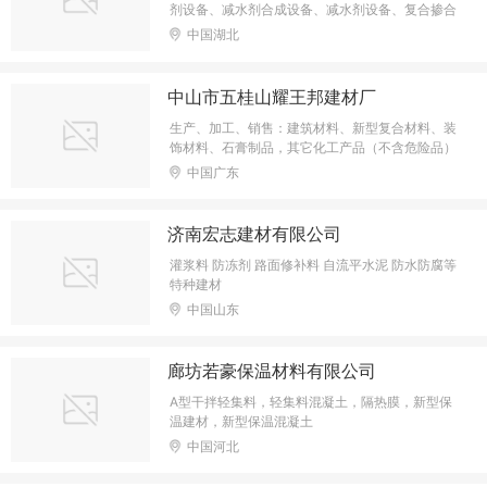
剂设备、减水剂合成设备、减水剂设备、复合掺合
料、支座砂浆、阻锈剂、引气剂
中国湖北
中山市五桂山耀王邦建材厂
生产、加工、销售：建筑材料、新型复合材料、装
饰材料、石膏制品，其它化工产品（不含危险品）
中国广东
济南宏志建材有限公司
灌浆料 防冻剂 路面修补料 自流平水泥 防水防腐等
特种建材
中国山东
廊坊若豪保温材料有限公司
A型干拌轻集料，轻集料混凝土，隔热膜，新型保
温建材，新型保温混凝土
中国河北