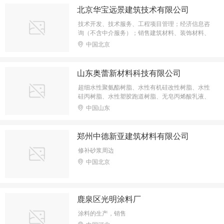
北京华宝远景建筑技术有限公司
技术开发、技术服务、工程项目管理；经济信息咨
询（不含中介服务）；销售建筑材料、装饰材料、
化工产品（不含危险化学品）、五金交电、钢材；
中国北京
货物进出口、代理进出口。（依法须经批准的项
目，经相关部门批准后依批准的内容开展经营活
动。）
山东奥蕾新材料科技有限公司
超细水性聚氨酯树脂、水性有机硅改性树脂、水性
硅丙树脂、水性塑胶跑道树脂、无皂丙烯酸乳液、
高强水泥道路修补料
中国山东
郑州中德新亚建筑材料有限公司
修补砂浆周边
中国北京
鹿泉区光明涂料厂
涂料的生产，销售