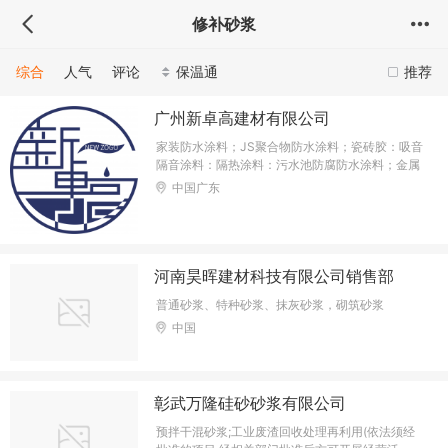
修补砂浆
综合
人气
评论
保温通
推荐
广州新卓高建材有限公司
家装防水涂料；JS聚合物防水涂料；瓷砖胶：吸音
隔音涂料：隔热涂料：污水池防腐防水涂料；金属
罐体防腐防水涂料等
中国广东
河南昊晖建材科技有限公司销售部
普通砂浆、特种砂浆、抹灰砂浆，砌筑砂浆
中国
彰武万隆硅砂砂浆有限公司
预拌干混砂浆;工业废渣回收处理再利用(依法须经