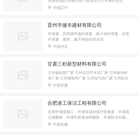
批准的项目,经相关部门批准后方可开展经营活
动。)
中国辽宁
晋州市健丰建材有限公司
纤维素，羟丙基甲基纤维素，腻子粉纤维素，砂浆
纤维素，胶粉，腻子粉纱价保水剂
中国河北
甘肃三积新型材料有限公司
兰州瓷砖胶厂家 兰州自流平水泥厂家 兰州修补砂
浆厂家 兰州灌浆料厂家 兰州加气块厂家 兰州防水
砂浆厂家 兰州压浆料厂家 兰州沥青冷补料厂家 兰
中国甘肃
州砂浆王
合肥凌工保洁工程有限公司
合肥外墙保施工，外墙保温掉落空鼓修复，外墙真
石漆翻新，外墙乳胶漆涂料翻新，外墙防水补漏，
高空外墙清洗，玻璃更换
中国安徽