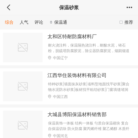
保温砂浆
综合
人气
评论
保温通
推荐
太和区特耐防腐材料厂
耐火浇注料，保温隔热浇注料，耐酸水泥，铸石
粉，脱硫塔防腐胶泥，除尘器防腐胶泥，烟囱烟道
防腐胶泥，耐酸胶泥，耐酸砂浆，铝酸盐水泥，耐
中国辽宁
火水泥，耐火骨料，耐火细粉等
江西华住装饰材料有限公司
特种砂浆|墙面抹灰砂浆|省料型地面找平砂浆|聚合
物水泥防水砂浆|板材找平粘结砂浆|门窗填缝堵洞
胶浆|地面保温隔热砂浆|无机保温砂浆|高效减震隔
中国江西
声砂浆|瓷砖胶|环氧粘结胶浆
大城县博阳保温材料销售部
保温装饰一体板 结构一体板 匀质自保温砌块 复合
自保温切块 防火防腐 聚丙烯纤维 聚乙烯醇 木质纤
维 乳胶粉 特种胶粉 纤维素 石棉绒
中国河北