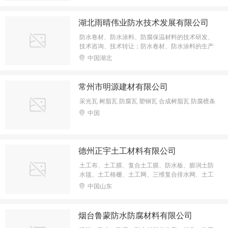
湖北雨晴伟业防水技术发展有限公司
防水卷材、防水涂料、防腐保温材料的技术研发、
技术咨询、技术转让；防水卷材、防水涂料的生产
及销售；防水防腐保温工程、建筑装修装饰工程、
中国湖北
园林绿化工程施工；废旧物资回收（不含危险废
物、进口废物 、医疗废物及其他需要专项审批的项
目）++
常州市明源建材有限公司
采光瓦 树脂瓦 防腐瓦 塑钢瓦 合成树脂瓦 防腐檩条
中国
德州正宇土工材料有限公司
土工布、土工膜、复合土工膜、防水板、膨润土防
水毯、土工格栅、土工网、三维复合排水网、土工
格室
中国山东
烟台鲁蒙防水防腐材料有限公司