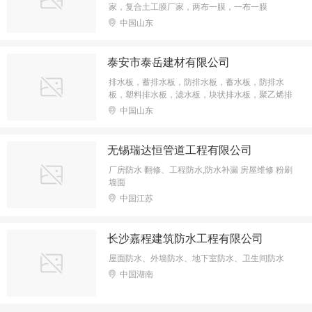
家，复合土工膜厂家，两布一膜，一布一膜
中国山东
泰安市泰岳建材有限公司
排水板，蓄排水板，防排水板，蓄水板，防排水
板，塑料排水板，滤水板，块状排水板，聚乙烯排
水板，导水板，滤水板，疏水板，夹层板，排水
中国山东
笼，土工膜，土工布，塑料盲沟，软式透水管，土
工滤网，塑料格栅，土工席垫，三位排水网，
无锡瑞达恒管道工程有限公司
厂房防水 翻修、工程防水,防水补漏 房屋维修 粉刷
墙面
中国江苏
长沙嘉程建筑防水工程有限公司
屋面防水、外墙防水、地下室防水、卫生间防水
中国湖南