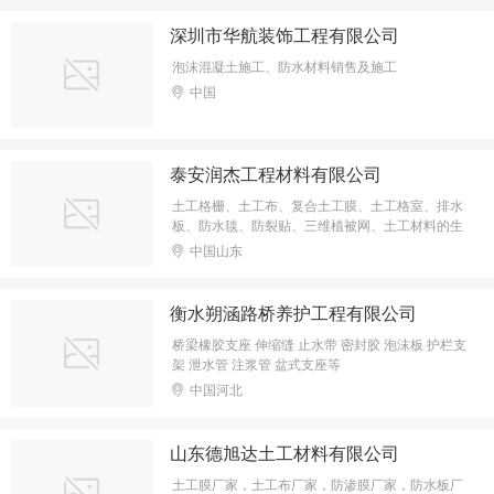
深圳市华航装饰工程有限公司
泡沫混凝土施工、防水材料销售及施工
中国
泰安润杰工程材料有限公司
土工格栅、土工布、复合土工膜、土工格室、排水
板、防水毯、防裂贴、三维植被网、土工材料的生
产、加工与销售；进出口业务；塑料原料；纤维；
中国山东
钢材；五金交电的销售；园林绿化工程；钢结构工
程；建筑工程的施工。
衡水朔涵路桥养护工程有限公司
桥梁橡胶支座 伸缩缝 止水带 密封胶 泡沫板 护栏支
架 泄水管 注浆管 盆式支座等
中国河北
山东德旭达土工材料有限公司
土工膜厂家，土工布厂家，防渗膜厂家，防水板厂