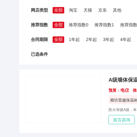
网店类型
全部
淘宝
天猫
京东
其他
推荐指数
全部
推荐指数0
推荐指数1
推荐指数
合同期限
全部
1年起
2年起
3年起
4年起
已选条件
A级墙体保
电仪
预算：
推
廊坊雷越保温
留言咨询