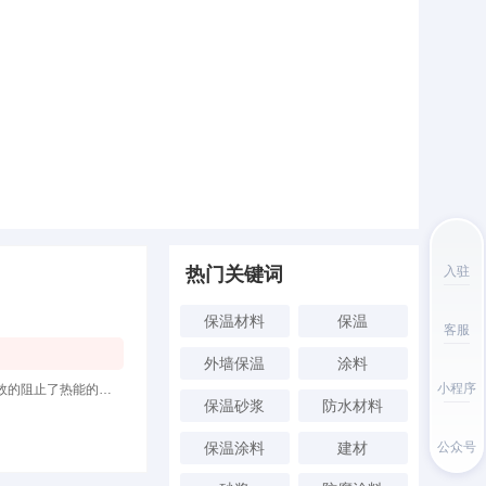
热门关键词
入驻
保温材料
保温
客服
外墙保温
涂料
小程序
防火等级A级，本产品采用蜂窝状防火隔离仓结构，使每一个有机高分子形成相对的独立单元。从而有效的阻止了热能的传导和火势的蔓
保温砂浆
防水材料
保温涂料
建材
公众号