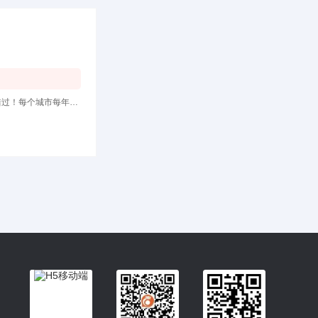
做建筑材料、施工的您一定不要错过!自主创业的您也一定不要错过！寻找创业项目的您更是一定不要错过！每个城市每年3~5亿的商机!保守