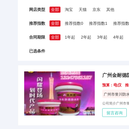
网店类型
全部
淘宝
天猫
京东
其他
推荐指数
全部
推荐指数0
推荐指数1
推荐指数
合同期限
全部
1年起
2年起
3年起
4年起
已选条件
广州金耐德
电仪
预算：
推
广州市誉川防
留言咨询