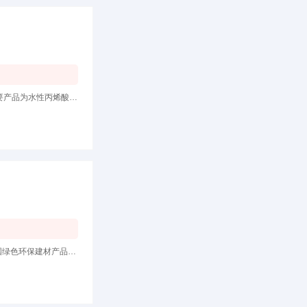
上海广毅涂料有限公司是一家集涂料系列产品研发、生产、销售服务为 一体 的高新技术企业。公司主要产品为水性丙烯酸建筑内、外墙
世界十大涂料品牌国家3C认证品牌涂料环境标志十环认证油漆质量管理体系认证品牌中国十大涂料中国绿色环保建材产品国家建筑工程重