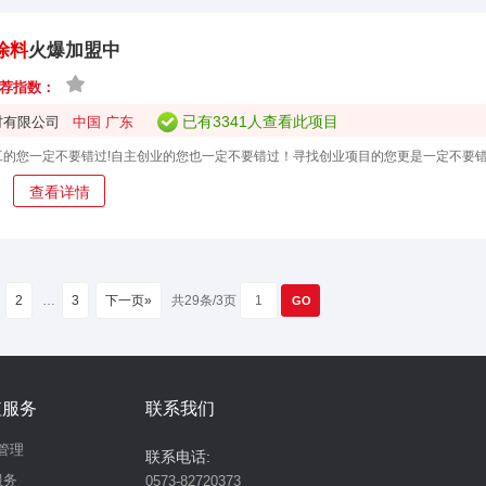
涂料
火爆加盟中
荐指数：
已有3341人查看此项目
材有限公司
中国 广东
查看详情
2
…
3
下一页»
共29条/3页
值服务
联系我们
管理
联系电话:
服务
0573-82720373