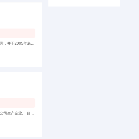
域找代理
金斯盾防水一度荣获中国市场产品质量用户满意十佳品牌、中国绿色建材推广产品、中国名优产品等荣誉，并于2005年底成为联合国注册
广州金斯盾建材有限公司是一家以科技为先导，质量为根本。集科、工、贸于一体的奇骏集团控股有限公司生产企业。 目前本公司