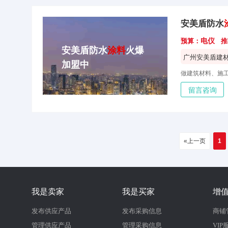
安美盾防水
电仪
预算：
推
安美盾防水
涂料
火爆
广州安美盾建
加盟中
留言咨询
«上一页
1
我是卖家
我是买家
增
发布供应产品
发布采购信息
商铺
管理供应产品
管理采购信息
VIP