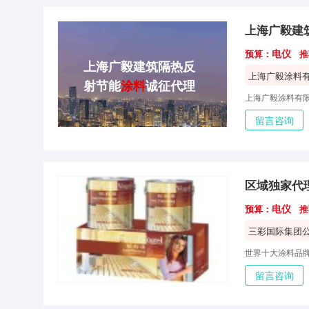
上海广毅建
电仪
预算：
推
上海广毅建筑隔热反
上海广毅涂料
射节能
涂料
诚征代理
商加盟
留言咨询
区域独家代
电仪
预算：
推
三彩国际集团
留言咨询