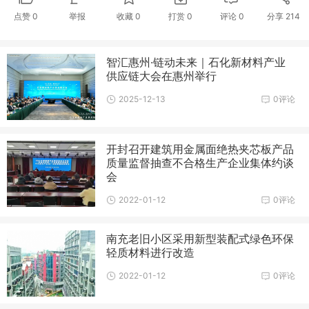
点赞
0
举报
收藏
0
打赏
0
评论
0
分享
214
智汇惠州·链动未来｜石化新材料产业
供应链大会在惠州举行
2025-12-13
0评论
开封召开建筑用金属面绝热夹芯板产品
质量监督抽查不合格生产企业集体约谈
会
2022-01-12
0评论
南充老旧小区采用新型装配式绿色环保
轻质材料进行改造
2022-01-12
0评论