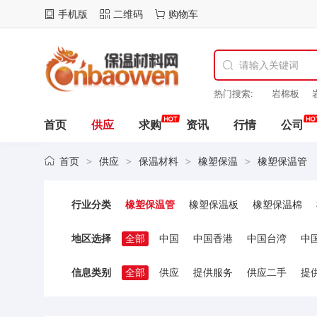
手机版
二维码
购物车
热门搜索:
岩棉板
材料
保温板
首页
供应
求购
资讯
行情
公司
首页
供应
保温材料
橡塑保温
橡塑保温管
>
>
>
>
行业分类
橡塑保温管
橡塑保温板
橡塑保温棉
地区选择
全部
中国
中国香港
中国台湾
中
信息类别
全部
供应
提供服务
供应二手
提