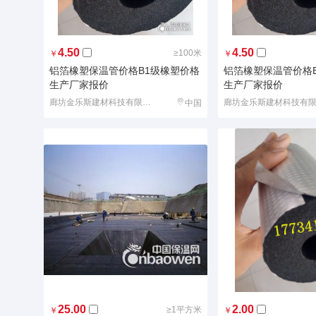
4.50
4.50
≥100米
￥
￥
铝箔橡塑保温管价格B1级橡塑价格
铝箔橡塑保温管价格
生产厂家报价
生产厂家报价
廊坊金乐斯建材科技有限公司
中国
25.00
2.00
≥1平方米
￥
￥