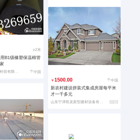
≥2米
专用B1级橡塑保温棉管
家
廊坊金乐斯建材科技有限公司
中国
1500.00
￥
中国
新农村建设拼装式集成房屋每平米
才一千多元
山东宁津凯龙新型建材设备有限公司
广告