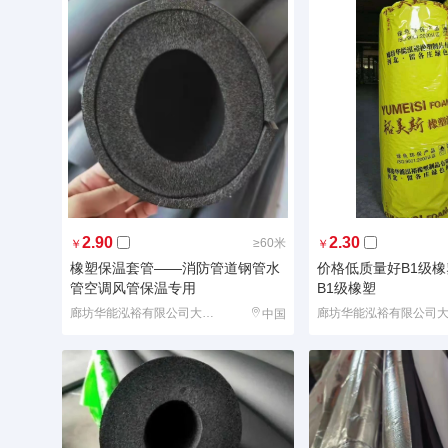
2.90
2.30
≥60米
￥
￥
橡塑保温套管——消防管道钢管水
价格低质量好B1级
管空调风管保温专用
B1级橡塑
廊坊华能泓裕有限公司大城分公司
中国