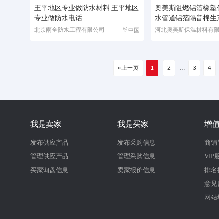
王平地区专业做防水材料 王平地区
奥美斯阻燃铝箔橡塑
专业做防水电话
水管道铝箔隔音棉生
北京雨全防水工程有限公司
中国
«上一页
1
2
…
3
4
我是卖家
我是买家
增
发布供应产品
发布采购信息
商铺
管理供应产品
管理采购信息
VIP
买家询盘信息
卖家报价信息
排名
意见
网站