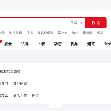
岩棉
泡沫玻璃
保温
聚氨酯保温
网格布
涂料
聚氨酯
保温
展会
品牌
下载
动态
视频
知道
圈
橡塑保温套管
国澳门
其他国家
供加工
提供合作
库存