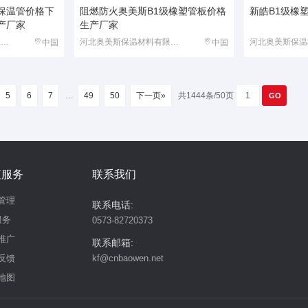
保温管价格下
阻燃防火奥美斯B1级橡塑管板价格
新皓B1级橡
产厂家
生产厂家
河北奥美斯保温材料有限公司
河北奥美斯保温材料有限公司
中国
中国
5
6
7
…
49
50
下一页»
共1444条/50页
值服务
联系我们
管理
联系电话:
服务
0573-82720373
推广
联系邮箱:
反馈
kf@cnbaowen.net
地图