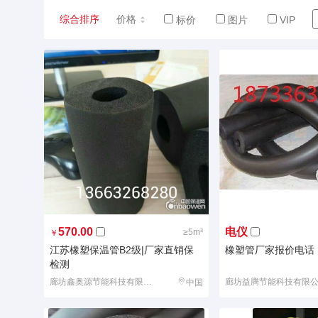
综合排序
价格
标价
图片
VIP
570.00
电仪
≥5m³
￥
江苏橡塑保温管B2级|厂家直销保
橡塑管厂家报价电话
检测
廊坊鑫奥源节能科技有限公司
廊坊益腾节能科技有限
中国