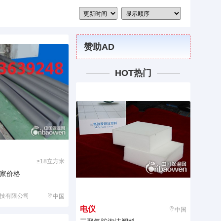
赞助AD
HOT热门
≥18立方米
家价格
技有限公司
中国
电仪
中国