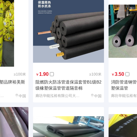
1.90
3.50
≥100米
≥100米
￥
￥
橡塑品牌裕美斯
阻燃防火防冻管道保温套管B1级B2
消防管道钢管
级橡塑保温管管道隔音棉
塑保温管
廊坊华能泓裕有限公司大城分公司
廊坊华能泓裕有限公司大城分公司
中国
中国