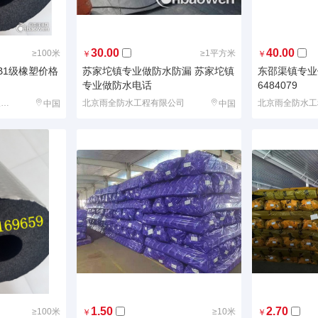
30.00
40.00
≥100米
≥1平方米
￥
￥
B1级橡塑价格
苏家坨镇专业做防水防漏 苏家坨镇
东邵渠镇专业
专业做防水电话
6484079
廊坊金乐斯建材科技有限公司
北京雨全防水工程有限公司
北京雨全防水工
中国
中国
1.50
2.70
≥100米
≥10米
￥
￥