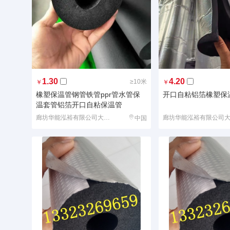
1.30
4.20
≥10米
￥
￥
橡塑保温管钢管铁管ppr管水管保
开口自粘铝箔橡塑保
温套管铝箔开口自粘保温管
廊坊华能泓裕有限公司大城分公司
中国