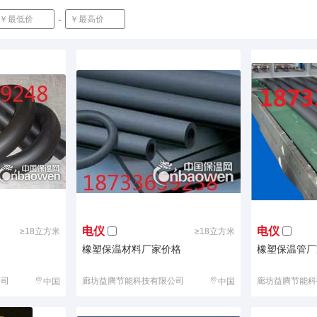
-
确定
电仪
电仪
≥18立方米
≥18立方米
橡塑保温材料厂家价格
橡塑保温管厂
公司
廊坊益腾节能科技有限公司
廊坊益腾节能科
中国
中国