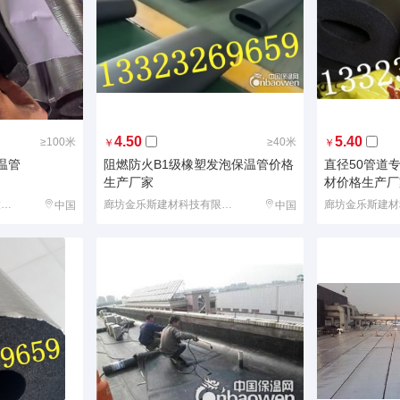
4.50
5.40
≥100米
≥40米
￥
￥
温管
阻燃防火B1级橡塑发泡保温管价格
直径50管道
生产厂家
材价格生产厂
廊坊华能泓裕有限公司大城分公司
廊坊金乐斯建材科技有限公司
中国
中国