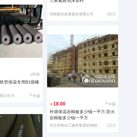
三聚氰胺泡沫塑料
河南骏化发展股份有限公司
广告
≥50米
铁管保温专用B1级橡
廊坊华能泓裕有限公司大城分公司
中国
18.00
￥
中国
外墙保温岩棉板多少钱一平方 防火
岩棉板多少钱一平方
河北华能化工建材集团岩棉制品有限公司
广告