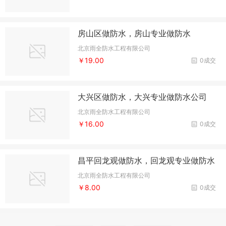
房山区做防水，房山专业做防水
北京雨全防水工程有限公司
￥19.00
0成交
大兴区做防水，大兴专业做防水公司
北京雨全防水工程有限公司
￥16.00
0成交
昌平回龙观做防水，回龙观专业做防水
北京雨全防水工程有限公司
￥8.00
0成交