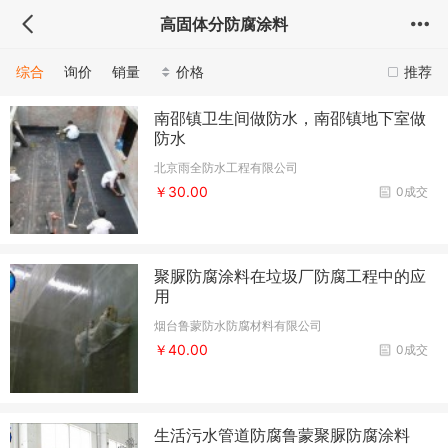
高固体分防腐涂料
综合
询价
销量
价格
推荐
南邵镇卫生间做防水，南邵镇地下室做
防水
北京雨全防水工程有限公司
￥30.00
0成交
聚脲防腐涂料在垃圾厂防腐工程中的应
用
烟台鲁蒙防水防腐材料有限公司
￥40.00
0成交
生活污水管道防腐鲁蒙聚脲防腐涂料