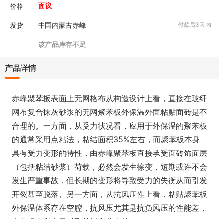
价格
面议
发货
中国内蒙古赤峰
付款后3天内
该产品库存不足
产品详情
赤峰聚苯板表面上无网格布从构造设计上看，直接在玻纤
网布复合抹灰砂浆的无网聚苯板外保温外面粘贴面砖是不
合理的。一方面，从受力状况看，应用于外保温的聚苯板
的通常采用点粘法，粘结面积35%左右，而聚苯板本身
具有受力变形的特性，由赤峰聚苯板直接承受面砖饰面层
（包括粘结砂浆）荷载，必然会发生徐变，短期或许不会
发生严重事故，但长期的变形将导致受力的失衡从而引发
开裂甚至脱落。另一方面，从抗风压性上看，粘贴聚苯板
外保温体系存在空腔，抗风压尤其是抗负风压的性能差，