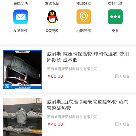
在线交谈
发送私信
添加好友
拨打电话
发送邮件
QQ交谈
地图导航
更多
威耐斯 减压阀保温套 球阀保温衣 使用
周期长 成本低
湖南威耐斯新材料科技有限公司
￥80.00
0成交
威耐斯_山东淄博泰安管道隔热套 蒸汽
管道隔热套
湖南威耐斯新材料科技有限公司
￥46.00
0成交