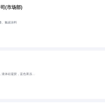
司(市场部)
漆、氟碳涂料
凝胶，蓝色果冻胶，电子灌封胶