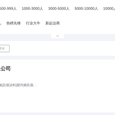
500-999人
1000-3000人
3000-5000人
5000-10000人
1000
人
热榜先锋
行业大牛
新起达商
确定
限公司
棒|热缩套|铝箔胶带|吹氧棒|粘弹体|柔性矿脂带|精蜡带|光固化带（套）|补伤棒|冷热缩电缆终端头