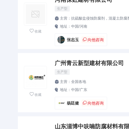
生产型
主营：
抗硫酸盐侵蚀防腐剂，混凝土防腐

地址：
中国/河南


收藏

张志玉
向他咨询
广州青云新型建材有限公司
生产型
主营：
全国各地

地址：
中国/广东


收藏

杨廷健
向他咨询
山东淄博中呋喃防腐材料有