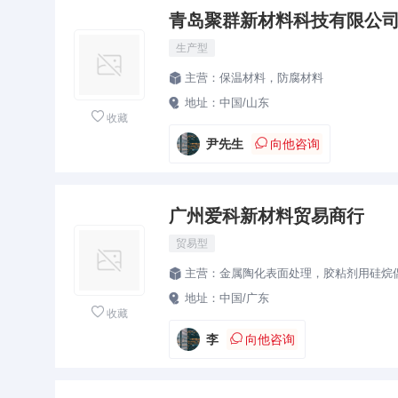
青岛聚群新材料科技有限公
生产型
主营：
保温材料，防腐材料

地址：
中国/山东


收藏

尹先生
向他咨询
广州爱科新材料贸易商行
贸易型
主营：
金属陶化表面处理，胶粘剂用硅烷偶联剂，金属热熔胶附着力促进剂，玻璃漆耐水助剂 盖板丝印油墨密着剂，陶氏道康宁Z60

地址：
中国/广东


收藏

李
向他咨询