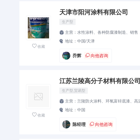
天津市阳河涂料有限公司
生产型
主营：
水性涂料、各种防腐漆制造、销售

地址：
中国/天津


收藏

乔辉
向他咨询
江苏兰陵高分子材料有限公
生产型,贸易型
主营：
兰陵防火涂料、环氧富锌底漆、高温漆、丙烯酸

地址：
中国


收藏

陈经理
向他咨询