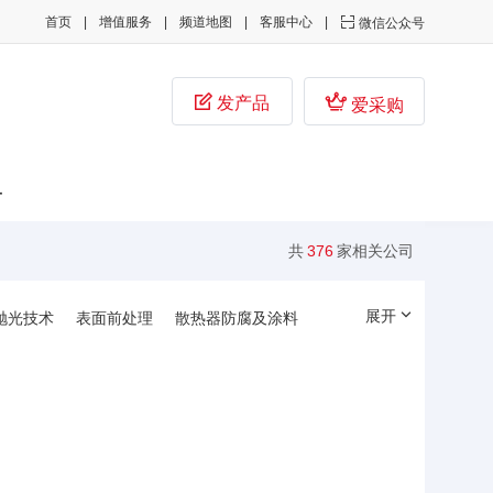
首页
增值服务
频道地图
客服中心

微信公众号


发产品
爱采购
子
共
376
家相关公司
展开
抛光技术
表面前处理
散热器防腐及涂料