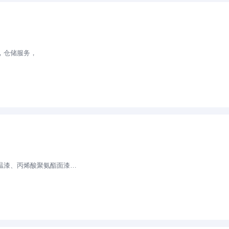
，仓储服务，
司
聚氨酯面漆、氟碳漆、醇酸调和漆