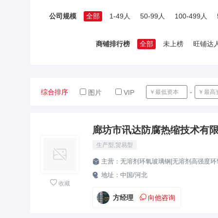
公司规模
全部
1-49人
50-99人
100-499人
商铺排行榜
全部
未上榜
旺铺达
综合排序
-
图片
VIP
廊坊市讯达防腐热缩技术有
生产型,贸易型
主营：
无溶剂环氧玻璃钢|无溶剂高强度环氧防腐涂料|聚丙烯防腐胶带|聚乙烯防腐胶带|聚乙烯660型防腐胶大|环氧煤沥青冷缠带|3PE热缩带|热缩缠绕带|补伤

地址：
中国/河北


收藏

方经理
向他咨询