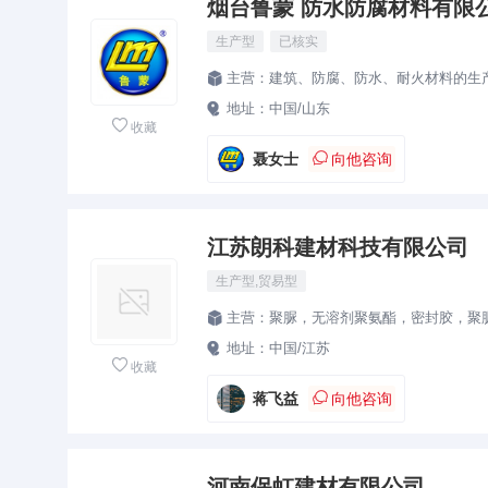
烟台鲁蒙 防水防腐材料有限
生产型
已核实
主营：
建筑、防腐、防水、耐火材料的生产、销售、施工；钢材、木材、橡胶制品、化工产品（不含危化品）

地址：
中国/山东


收藏

聂女士
向他咨询
江苏朗科建材科技有限公司
生产型,贸易型
主营：
聚脲，无溶剂聚氨酯，密封胶，聚

地址：
中国/江苏


收藏

蒋飞益
向他咨询
河南保虹建材有限公司