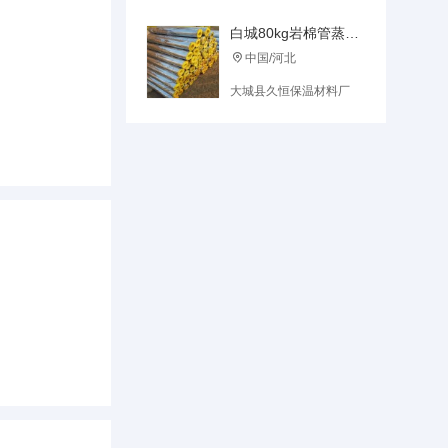
白城80kg岩棉管蒸汽管道保温离心玻璃棉管壳批发
中国/河北

大城县久恒保温材料厂