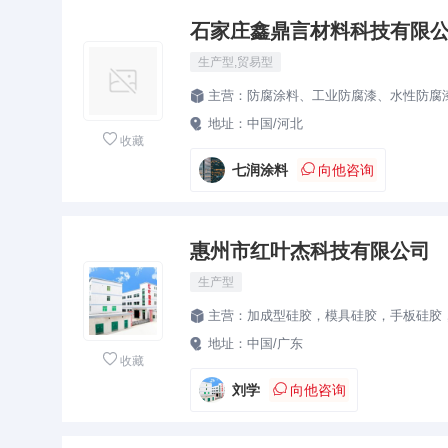
石家庄鑫鼎言材料科技有限公
生产型,贸易型
主营：
防腐涂料、工业防腐漆、水性防腐

地址：
中国/河北


收藏

七润涂料
向他咨询
惠州市红叶杰科技有限公司
生产型
主营：
加成型硅胶，模具硅胶，手板硅胶，液体硅

地址：
中国/广东


收藏

刘学
向他咨询