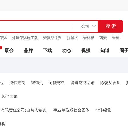
保温
外墙保温施工队
聚氨酯保温
挤塑板
岩棉板
西安
岩棉
材料
展会
品牌
下载
动态
视频
知道
圈
程
腐蚀控制
缓蚀剂
耐蚀材料
管道防腐助剂
除锈及设备
其他国家
有限责任公司(自然人独资)
事业单位或社会团体
个体经营
机构