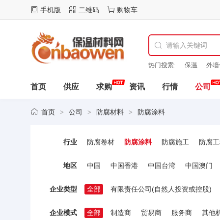
手机版
二维码
购物车
热门搜索:
保温
外墙
山东
保温
首页
供应
求购
资讯
行情
公司
首页
公司
防腐材料
防腐涂料
>
>
>
行业
防腐卷材
防腐涂料
防腐施工
防腐工
胶粘剂
其他
地区
中国
中国香港
中国台湾
中国澳门
企业类型
全部
有限责任公司(自然人投资或控股)
企业模式
全部
制造商
贸易商
服务商
其他