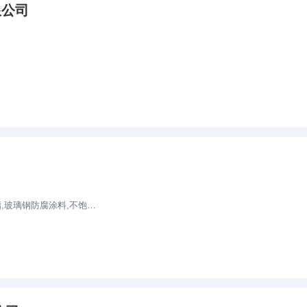
限公司
司
涂料,不饱和树脂,污水池防腐施工