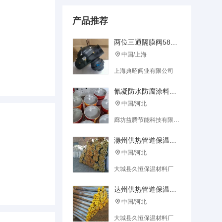
产品推荐
两位三通隔膜阀58P 4*3 4*4 PRESSURE RANGE
中国/上海

上海典昭阀业有限公司
氰凝防水防腐涂料厂子报价电话
中国/河北

廊坊益腾节能科技有限公司
滁州供热管道保温玻璃棉管耐高温硅酸铝管壳定做
中国/河北

大城县久恒保温材料厂
达州供热管道保温玻璃棉管耐高温硅酸铝管壳定做
中国/河北

大城县久恒保温材料厂