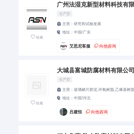
广州法湿克新型材料科技有
生产型
主营：
研究和试验发展

地址：
中国/广东


收藏

艾思尼客服
向他咨询
大城县富城防腐材料有限公
生产型
主营：
玻璃鳞片胶泥,环氧树脂,乙烯基树脂,玻璃钢防腐

地址：
中国/河北


收藏

吕建恒
向他咨询