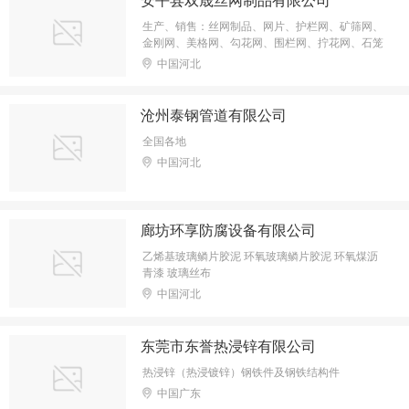
生产、销售：丝网制品、网片、护栏网、矿筛网、
金刚网、美格网、勾花网、围栏网、拧花网、石笼
网、输送带、防护网、轧花网、电焊网、钢格板、
中国河北
草原网、牛栏网、荷兰网、丝网机械及进出口业务
沧州泰钢管道有限公司
全国各地
中国河北
廊坊环享防腐设备有限公司
乙烯基玻璃鳞片胶泥 环氧玻璃鳞片胶泥 环氧煤沥
青漆 玻璃丝布
中国河北
东莞市东誉热浸锌有限公司
热浸锌（热浸镀锌）钢铁件及钢铁结构件
中国广东