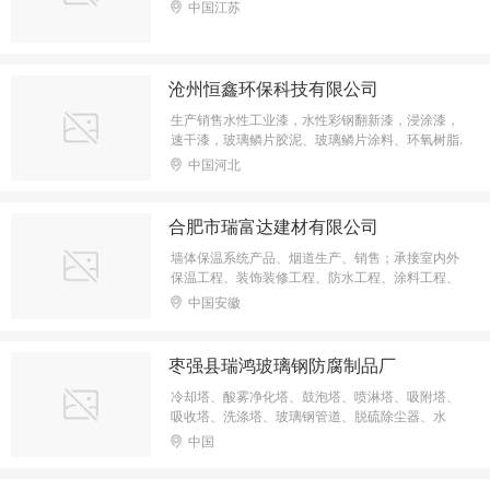
中国江苏
沧州恒鑫环保科技有限公司
生产销售水性工业漆，水性彩钢翻新漆，浸涂漆，
速干漆，玻璃鳞片胶泥、玻璃鳞片涂料、环氧树脂.
杂化聚合物、环氧陶瓷涂料等防腐材料。
中国河北
合肥市瑞富达建材有限公司
墙体保温系统产品、烟道生产、销售；承接室内外
保温工程、装饰装修工程、防水工程、涂料工程、
园林绿化工程施工；建材产品销售。；
中国安徽
枣强县瑞鸿玻璃钢防腐制品厂
冷却塔、酸雾净化塔、鼓泡塔、喷淋塔、吸附塔、
吸收塔、洗涤塔、玻璃钢管道、脱硫除尘器、水
箱、玻璃钢风机、玻璃钢格栅、玻璃钢储存罐、玻
中国
璃钢缠绕管道、防腐衬里、玻璃钢天沟、采光罩、
电缆桥架、除雾器、冷却塔、玻璃钢管道、玻璃钢