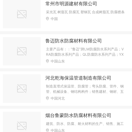
风机、等产品专业生产加工的公
常州市明源建材有限公司
采光瓦 树脂瓦 防腐瓦 塑钢瓦 合成树脂瓦 防腐檩条
中国
鲁迈防水防腐材料有限公司
主要产品有：：“鲁迈”牌LM防腐防水系列产品；V
RA防腐防水系列产品；QL防腐防水系列产品；YX
Z防腐防水系列产品；LQ防腐防水系列产品;JS防
中国山东
水系列产品、DJ防腐防水系列产品等，”东聚“牌聚
氨酯保温系列、聚脲弹性体、天然真石漆及其相关
配套产品，各种类型防腐砂浆、聚合物砂浆等，并
河北乾海保温管道制造有限公司
结合市场发展的实际需求，独立研发出”喷涂硬泡聚
氨酯外墙外保温系统“。经过多年从事防腐防水保温
制造直埋式保温管、防腐管；弯头防腐、管件、钢
领域工作的经验，在与各建设单位，施工单位和全
管、机械设备、钢结构构件；销售建材、钢材、五
国客户的合作中均赢得良好的信誉和口碑！
金机电产品、经营本企业自产产品及技术的出口业
中国河北
务和本企业所需的机械设备、零配件，原铺材料及
技术的进口业务，但国家限定公司经营或禁止进出
口的商品及技术除外。
烟台鲁蒙防水防腐材料有限公司
建筑、防水、防腐、耐火材料的生产、销售、施工
中国山东