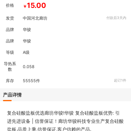
15.00
价格
￥
发货
中国河北廊坊
付款后3天内
品牌
华骏
品牌
华骏
等级
A级
导热系
0.058
数
库存
55555
件
起订1件
产品详情
复合硅酸盐板优选廊坊华骏!华骏 复合硅酸盐板优势: 引
进先进设备 | 信誉保证！廊坊华骏科技专业生产复合硅酸
盐板,品质上乘,信誉保证,客户信赖的产品.