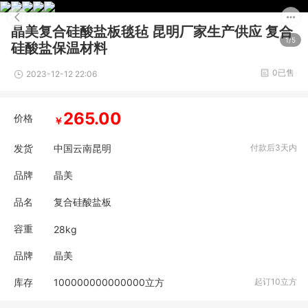
晶美复合硅酸盐板毯毡 昆明厂家生产供应 复合
1/5
硅酸盐保温材料
0已售
2023-12-12 22:06
265.00
价格
￥
发货
中国云南昆明
付款后3天内
品牌
晶美
品名
复合硅酸盐板
容重
28kg
品牌
晶美
库存
100000000000000
立方
起订10立方