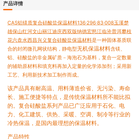
产品详情
CAS铝镁质复合硅酸盐保温材料136·296·83·008玉溪楚
雄保山红河文山丽江迪庆西双版纳德宏怒江临沧普洱攀枝
花六盘水西昌兴义复合硅酸盐保温材料
是一种固体基质联
无机保温材料
合的封闭微孔网状结构，静电型
含镁、
铝、硅酸盐的非金属矿质－海泡石为基料，复合一定数量
的辅助原材料和填充料再加入定量的化学添加剂；采用新
工艺、利用新技术加工制作而成。
该产品具有耐高温、用料薄造价省、无污染、寿命
长、施工便捷等特点，是传统保温材料所不能比拟
的。复合硅酸盐系列产品已广泛应用于石化、电
力、化工建筑、供热、采暖、空调、制冷等行业的
冷热保温，是国内最理想的保温材料。
产品特性