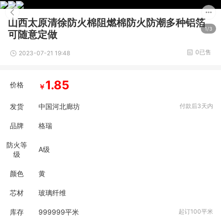
山西太原清徐防火棉阻燃棉防火防潮多种铝箔
1/3
可随意定做
0已售
2023-07-21 19:48
1.85
价格
￥
发货
中国河北廊坊
付款后3天内
品牌
格瑞
防火等
A级
级
颜色
黄
芯材
玻璃纤维
库存
999999
平米
起订100平米