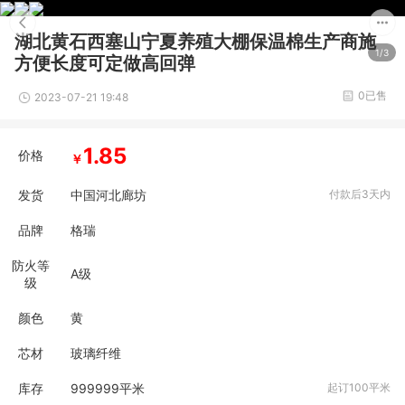
湖北黄石西塞山宁夏养殖大棚保温棉生产商施
1/3
方便长度可定做高回弹
0已售
2023-07-21 19:48
1.85
价格
￥
发货
中国河北廊坊
付款后3天内
品牌
格瑞
防火等
A级
级
颜色
黄
芯材
玻璃纤维
库存
999999
平米
起订100平米